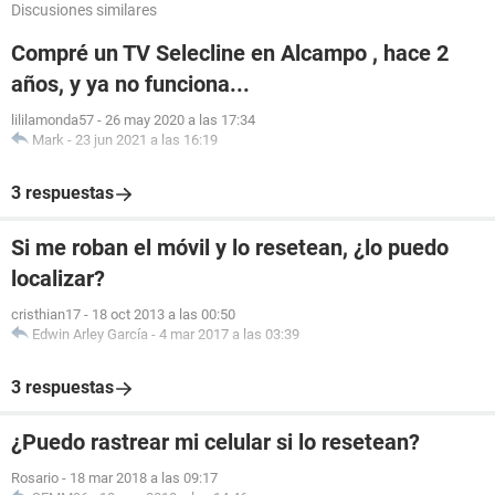
Discusiones similares
Compré un TV Selecline en Alcampo , hace 2
años, y ya no funciona...
lililamonda57
-
26 may 2020 a las 17:34
Mark
-
23 jun 2021 a las 16:19
3 respuestas
Si me roban el móvil y lo resetean, ¿lo puedo
localizar?
cristhian17
-
18 oct 2013 a las 00:50
Edwin Arley García
-
4 mar 2017 a las 03:39
3 respuestas
¿Puedo rastrear mi celular si lo resetean?
Rosario
-
18 mar 2018 a las 09:17