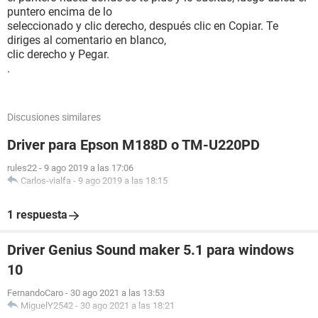
Dispositivos:
puntero encima de lo
Impresora HP PSC 1500 series
seleccionado y clic derecho, después clic en Copiar. Te
Impresora Microsoft XPS Document Writer
diriges al comentario en blanco,
Controlador USB1 VIA VT83C572 PCI-USB Controller
clic derecho y Pegar.
Controlador USB1 VIA VT83C572 PCI-USB Controller
.
Controlador USB1 VIA VT83C572 PCI-USB Controller
Controlador USB2 VIA USB 2.0 Enhanced Host Controller
Dispositivos USB Dispositivo compuesto USB
Discusiones similares
Dispositivos USB Dispositivo de interfaz humana USB
Dispositivos USB Dispositivo de interfaz humana USB
Driver para Epson M188D o TM-U220PD
Dispositivos USB Dispositivo de interfaz humana USB
Dispositivos USB TRENDnet TEW-424UB 54M USB Dongle
rules22
-
9 ago 2019 a las 17:06
Carlos-vialfa
-
9 ago 2019 a las 18:15
AGRADECERE SU AYUDA
1 respuesta
Driver Genius Sound maker 5.1 para windows
10
FernandoCaro
-
30 ago 2021 a las 13:53
MiguelY2542
-
30 ago 2021 a las 18:21