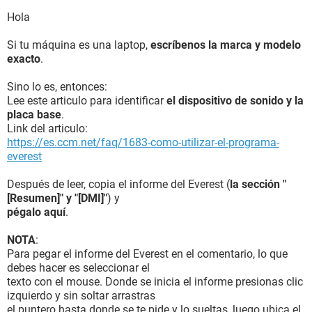
Tarjeta de sonido VIA AC'97 Enhanced Audio Controller
Hola
Almacenamiento:
Controlador IDE Controladora IDE principal de bus VIA
Si tu máquina es una laptop,
escríbenos la marca y modelo
Disquetera de 3 1/2 Unidad de disquete
exacto
.
Disco duro SAMSUNG SP0822N (80 GB, 7200 RPM, Ultra-
ATA/133)
Sino lo es, entonces:
Lector óptico BENQ CDRW 5232X
Lee este articulo para identificar
el dispositivo de sonido y la
Lector óptico Compaq CD-ROM SC-148E (48x CD-ROM)
placa base
.
Estado de los discos duros SMART OK
Link del articulo:
https://es.ccm.net/faq/1683-como-utilizar-el-programa-
Particiones:
everest
C: (NTFS) 49996 MB (39290 MB libre)
Después de leer, copia el informe del Everest (
la sección "
Dispositivos de entrada:
[Resumen]" y "[DMI]"
) y
Teclado Dispositivo de teclado HID
pégalo aquí
.
Ratón Mouse compatible con HID
NOTA
:
Red:
Para pegar el informe del Everest en el comentario, lo que
Tarjeta de Red Adaptador Fast Ethernet compatible VIA
debes hacer es seleccionar el
Tarjeta de Red TRENDnet TEW-424UB 54M USB Dongle
texto con el mouse. Donde se inicia el informe presionas clic
(192.168.1.64)
izquierdo y sin soltar arrastras
el puntero hasta donde se te pide y lo sueltas, luego ubica el