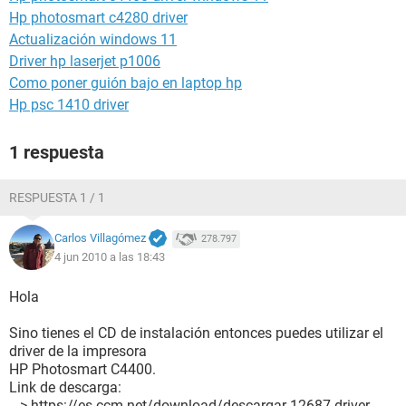
Hp photosmart c4280 driver
Actualización windows 11
Driver hp laserjet p1006
Como poner guión bajo en laptop hp
Hp psc 1410 driver
1 respuesta
RESPUESTA 1 / 1
Carlos Villagómez
278.797
4 jun 2010 a las 18:43
Hola
Sino tienes el CD de instalación entonces puedes utilizar el
driver de la impresora
HP Photosmart C4400.
Link de descarga:
---> https://es.ccm.net/download/descargar-12687-driver-