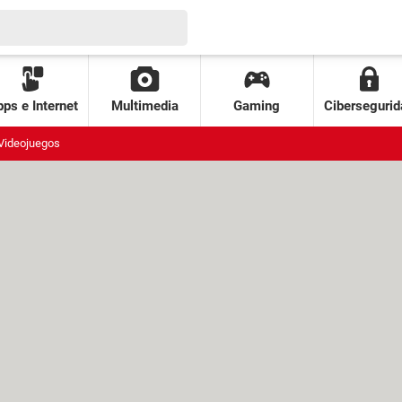
ps e Internet
Multimedia
Gaming
Cibersegurid
Videojuegos