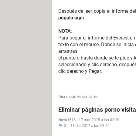
Después de leer, copia el informe del
pégalo aquí
.
NOTA
:
Para pegar el informe del Everest en
texto con el mouse. Donde se inicia e
arrastras
el puntero hasta donde se te pide y l
seleccionado y clic derecho, después
clic derecho y Pegar.
.
Discusiones similares
Eliminar páginas porno visit
Naya1616
-
17 mar 2015 a las 02:19
Si
-
18 dic 2017 a las 23:04