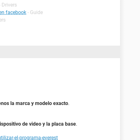
 Drivers
 en facebook
- Guide
ers
enos la marca y modelo exacto
.
dispositivo de video y la placa base
.
ilizar-el-programa-everest