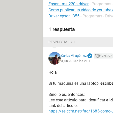
Epson tm-u220a driver
- Programas -
Como publicar un video de youtube
Driver epson l355
- Programas - Driv
1 respuesta
RESPUESTA 1 / 1
Carlos Villagómez
278.797
3 jun 2010 a las 21:11
Hola
Si tu máquina es una laptop,
escríb
Sino lo es, entonces:
Lee este articulo para identificar
el 
Link del articulo:
https://es.ccm.net/faq/1683-como-ut