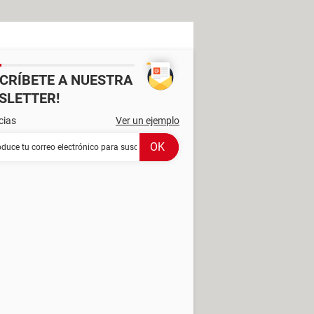
SCRÍBETE A NUESTRA
SLETTER!
cias
Ver un ejemplo