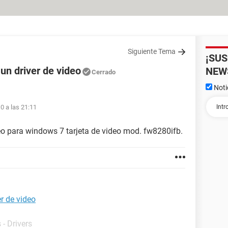
Siguiente Tema
¡SU
n driver de video
NEW
Cerrado
Noti
0 a las 21:11
eo para windows 7 tarjeta de video mod. fw8280ifb.
r de video
- Drivers