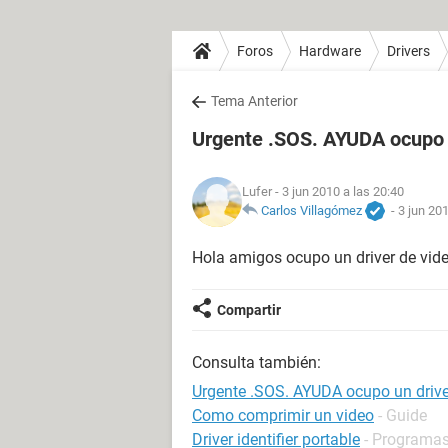
Foros
Hardware
Drivers
Tema Anterior
Urgente .SOS. AYUDA ocupo u
Lufer
- 3 jun 2010 a las 20:40
Carlos Villagómez
-
3 jun 201
Hola amigos ocupo un driver de vid
Compartir
Consulta también:
Urgente .SOS. AYUDA ocupo un drive
Como comprimir un video
- Guide
Driver identifier portable
- Programas 