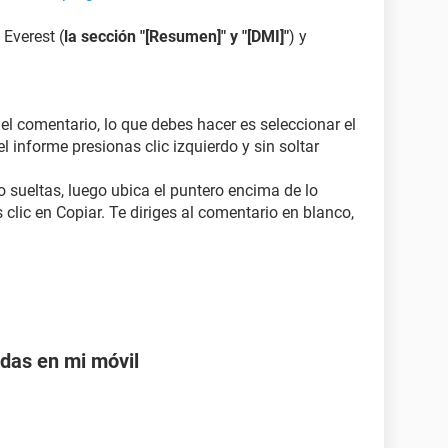
 Everest (
la sección "[Resumen]" y "[DMI]"
) y
 el comentario, lo que debes hacer es seleccionar el
l informe presionas clic izquierdo y sin soltar
o sueltas, luego ubica el puntero encima de lo
 clic en Copiar. Te diriges al comentario en blanco,
adas en mi móvil