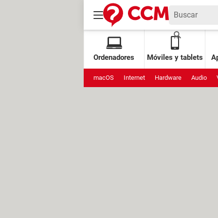
Ordenadores
Móviles y tablets
Ap
macOS
Internet
Hardware
Audio