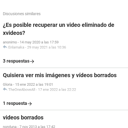
Discusiones similares
¿Es posible recuperar un video eliminado de
xvideos?
anonimo
-
14 may 2020 a las 17:59
Enlamaka
-
29 may 2021 a las 10:36
3 respuestas
Quisiera ver mis imágenes y vídeos borrados
Gloria
-
15 ene 2022 a las 19:01
TheOneAboveAll
-
17 ene 2022 a las 22:22
1 respuesta
videos borrados
noryluna
-
7 nov 2013 a las 17:42