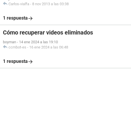
Carlos-vialfa
-
8 nov 2013 a las 03:38
1 respuesta
Cómo recuperar videos eliminados
boyman
-
14 ene 2024 a las 19:10
ccmbot-es
-
16 ene 2024 a las 06:48
1 respuesta