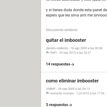
y si tienes duda donde esta panel de
espero que les sirva ami me sirviooo
Discusiones similares
quitar el imbooster
daniela calderon
-
18 ago 2009 a las 00:38
RAFI
-
29 sep 2010 a las 20:31
14 respuestas
como eliminar imbooster
JIMMY
-
24 sep 2009 a las 06:13
leonardo ocampo
-
1 jul 2010 a las 17:56
3 respuestas