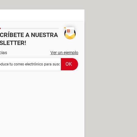
SCRÍBETE A NUESTRA
SLETTER!
cias
Ver un ejemplo