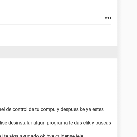
anel de control de tu compu y despues ke ya estes
ise desinstalar algun programa le das clik y buscas
e si te aiga ayudado ok bye cuidense jeje