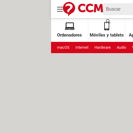
Ordenadores
Móviles y tablets
Ap
macOS
Internet
Hardware
Audio