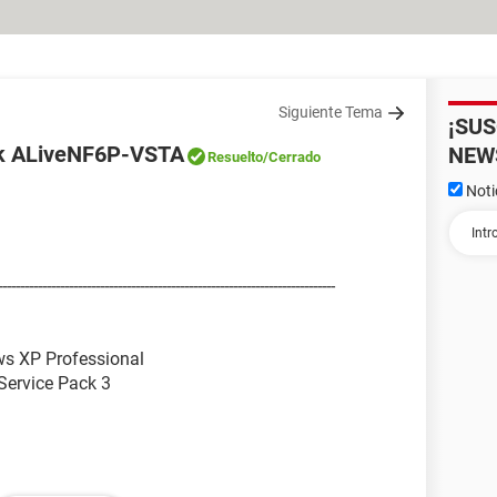
Siguiente Tema
¡SU
ock ALiveNF6P-VSTA
NEW
Resuelto
/Cerrado
Noti
---------------------------------------------------------------------
ws XP Professional
Service Pack 3