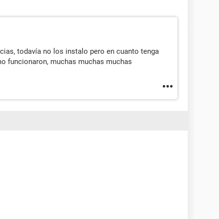
k, Hard Disk, CD-ROM, ATAPI ZIP, LS-120
Shadow BIOS, Selectable Boot, EDD, BBS
B
ias, todavía no los instalo pero en cuanto tenga
omo funcionaron, muchas muchas muchas
.M.
20003-00040005-00060007-00080009
rada