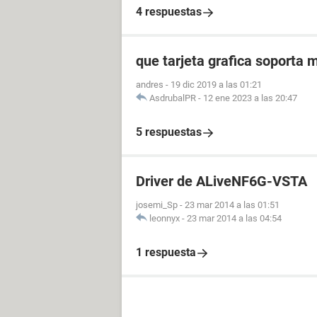
4 respuestas
que tarjeta grafica soporta 
andres
-
19 dic 2019 a las 01:21
AsdrubalPR
-
12 ene 2023 a las 20:47
5 respuestas
Driver de ALiveNF6G-VSTA
josemi_Sp
-
23 mar 2014 a las 01:51
leonnyx
-
23 mar 2014 a las 04:54
1 respuesta