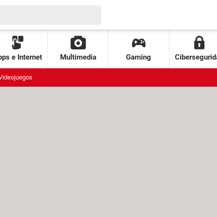
ps e Internet
Multimedia
Gaming
Cibersegurid
Videojuegos