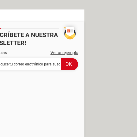
SCRÍBETE A NUESTRA
SLETTER!
cias
Ver un ejemplo