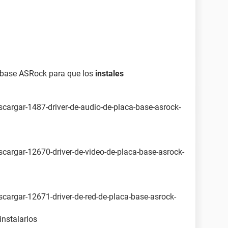
 USB Device
CSI CdRom Device
H-S202J
OK
ca base ASRock para que los
instales
e)
e)
scargar-1487-driver-de-audio-de-placa-base-asrock-
bre)
2 teclas o Microsoft Natural PS/2 Keyboard
scargar-12670-driver-de-video-de-placa-base-asrock-
rface (170.51.224.246)
scargar-12671-driver-de-red-de-placa-base-asrock-
3G Modem
one Modem
nstalarlos