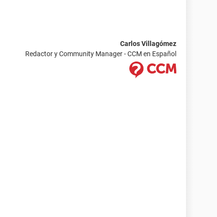
uesto USB
lmacenamiento masivo USB
lmacenamiento masivo USB
Carlos Villagómez
nect - 3G Application Interface (COM5)
Redactor y Community Manager - CCM en Español
onnect - 3G Modem
nect - 3G PC UI Interface (COM6)
: es sólo de 0%.
-----------------------------------------------------------