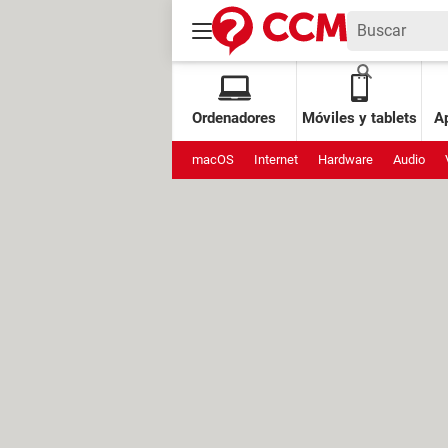
Ordenadores
Móviles y tablets
Ap
macOS
Internet
Hardware
Audio