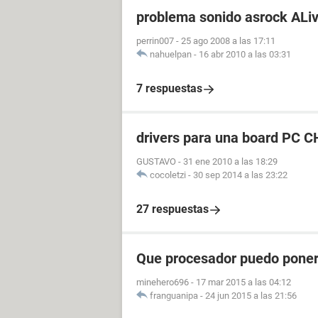
problema sonido asrock AL
perrin007
-
25 ago 2008 a las 17:11
nahuelpan
-
16 abr 2010 a las 03:31
7 respuestas
drivers para una board PC 
GUSTAVO
-
31 ene 2010 a las 18:29
cocoletzi
-
30 sep 2014 a las 23:22
27 respuestas
Que procesador puedo poner
minehero696
-
17 mar 2015 a las 04:12
franguanipa
-
24 jun 2015 a las 21:56