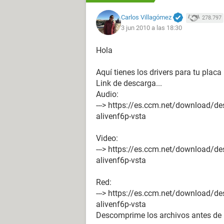
Lector óptico HUAWEI Mass Storage
Carlos Villagómez
278.797
Lector óptico PN5254G NJH029K S
3 jun 2010 a las 18:30
Lector óptico TSSTcorp CDDVDW S
Estado de los discos duros SMART 
Hola
Particiones:
Aquí tienes los drivers para tu pla
C: (NTFS) 80003 MB (76492 MB libr
Link de descarga...
D: (NTFS) 35000 MB (0 MB libre)
Audio:
E: (NTFS) 37613 MB (26738 MB libr
---> https://es.ccm.net/download/de
Tamaño total 149.0 GB (100.8 GB li
alivenf6p-vsta
Dispositivos de entrada:
Video:
Teclado Teclado estándar de 101/10
---> https://es.ccm.net/download/de
Ratón Mouse PS/2 de Microsoft
alivenf6p-vsta
Red:
Red:
Tarjeta de Red WAN (PPP/SLIP) Inte
---> https://es.ccm.net/download/de
Modem HUAWEI Mobile Connect - 
alivenf6p-vsta
Modem Motorola SM56 Speakerph
Descomprime los archivos antes de i