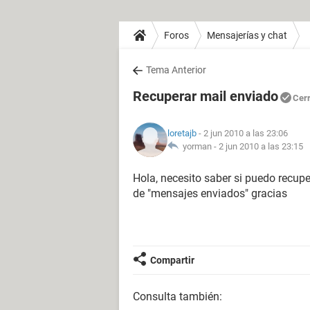
Foros
Mensajerías y chat
Tema Anterior
Recuperar mail enviado
Cer
loretajb
- 2 jun 2010 a las 23:06
yorman -
2 jun 2010 a las 23:15
Hola, necesito saber si puedo recupe
de "mensajes enviados" gracias
Compartir
Consulta también: