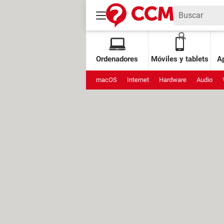
Ordenadores
Móviles y tablets
Ap
macOS
Internet
Hardware
Audio