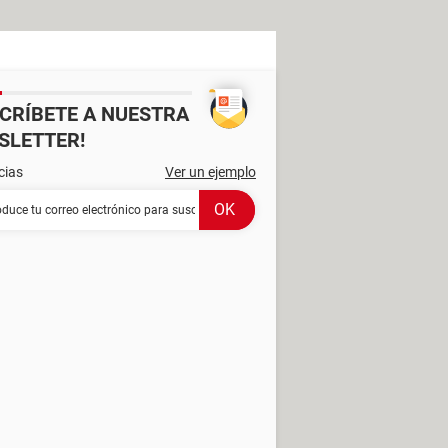
SCRÍBETE A NUESTRA
SLETTER!
cias
Ver un ejemplo