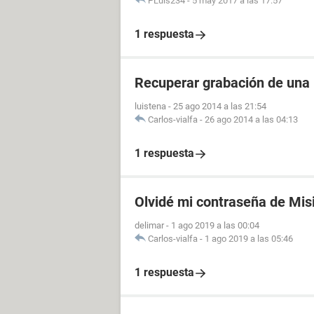
PLuis234
-
5 may 2017 a las 17:57
1 respuesta
Recuperar grabación de una
luistena
-
25 ago 2014 a las 21:54
Carlos-vialfa
-
26 ago 2014 a las 04:13
1 respuesta
Olvidé mi contraseña de Mis
delimar
-
1 ago 2019 a las 00:04
Carlos-vialfa
-
1 ago 2019 a las 05:46
1 respuesta