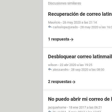
Discusiones similares
Recuperación de correo lati
Mauricio
-
26 may 2020 a las 21:14
carloslopezjurado
-
28 may 2020 a las 16:
1 respuesta
Desbloquear correo latinmail
wilson
-
22 abr 2020 a las 19:25
alessandro
-
28 sep 2020 a las 08:00
2 respuestas
No puedo abrir mi correo de 
jacquiehome
-
18 ene 2017 a las 06:21