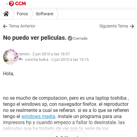
Foros
Software
Tema Anterior
Siguiente Tema
No puedo ver peliculas.
Cerrado
ramiro
- 2 jun 2010 a las 18:57
concha buika -
2 jun 2010 a las 19:15
Hola,
no se mucho de computacion, pero es una laptop toshiba ,
tengo el windows xp, con navegador firefox. el reproductor
no se realmente a cual se refieran. si es a lo que se refieren
tengo el
windows media
. instale un programa para una
impresora hp y cuando empezo a fallar lo desinstale. las
peliculas que he tratado de ver son la serie de los
simuladores online de peliculasyonkis.com, tengo el