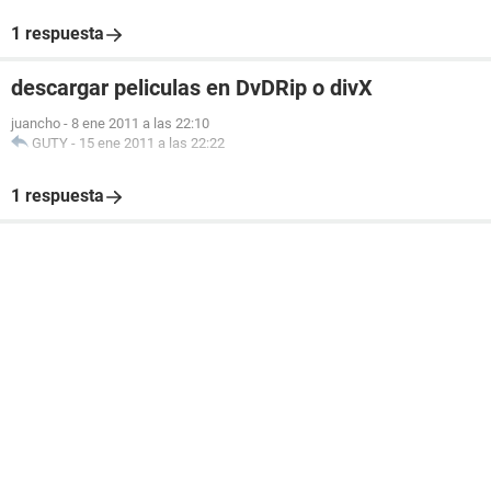
1 respuesta
descargar peliculas en DvDRip o divX
juancho
-
8 ene 2011 a las 22:10
GUTY
-
15 ene 2011 a las 22:22
1 respuesta