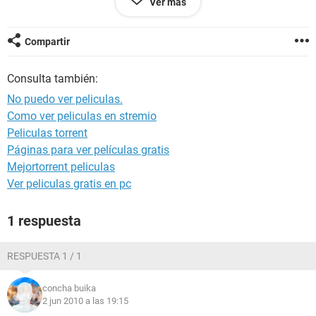
Ver más
antivirus eset
nod32
version de prueba 30 dias. y antes de
configurar la impresora, todo estaba bien. pero como dije
antes ya la desinstale y sigue el problema.
Compartir
Consulta también:
No puedo ver peliculas.
Como ver peliculas en stremio
Peliculas torrent
Páginas para ver películas gratis
Mejortorrent peliculas
Ver peliculas gratis en pc
1 respuesta
RESPUESTA 1 / 1
concha buika
2 jun 2010 a las 19:15