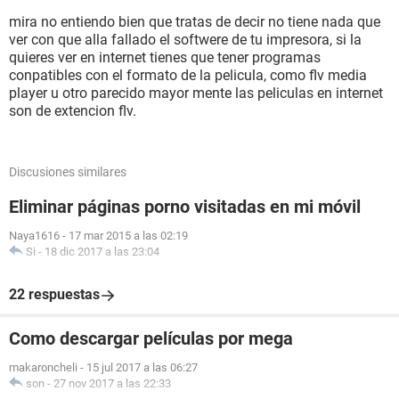
mira no entiendo bien que tratas de decir no tiene nada que
ver con que alla fallado el softwere de tu impresora, si la
quieres ver en internet tienes que tener programas
conpatibles con el formato de la pelicula, como flv media
player u otro parecido mayor mente las peliculas en internet
son de extencion flv.
Discusiones similares
Eliminar páginas porno visitadas en mi móvil
Naya1616
-
17 mar 2015 a las 02:19
Si
-
18 dic 2017 a las 23:04
22 respuestas
Como descargar películas por mega
makaroncheli
-
15 jul 2017 a las 06:27
son
-
27 nov 2017 a las 22:33