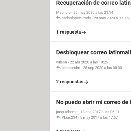
Recuperación de correo lati
Mauricio
-
26 may 2020 a las 21:14
carloslopezjurado
-
28 may 2020 a las 16:
1 respuesta
Desbloquear correo latinmail
wilson
-
22 abr 2020 a las 19:25
alessandro
-
28 sep 2020 a las 08:00
2 respuestas
No puedo abrir mi correo de 
jacquiehome
-
18 ene 2017 a las 06:21
PLuis234
-
5 may 2017 a las 17:57