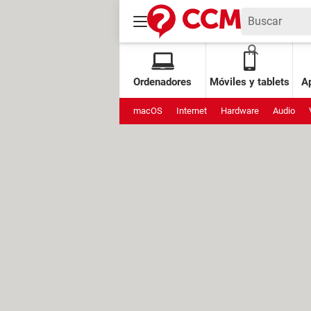
Ordenadores
Móviles y tablets
Ap
macOS
Internet
Hardware
Audio