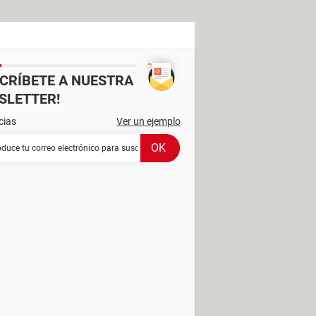
SCRÍBETE A NUESTRA
SLETTER!
cias
Ver un ejemplo