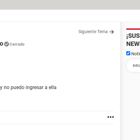
Siguiente Tema
¡SU
eo
NEW
Cerrado
Noti
 no puedo ingresar a ella