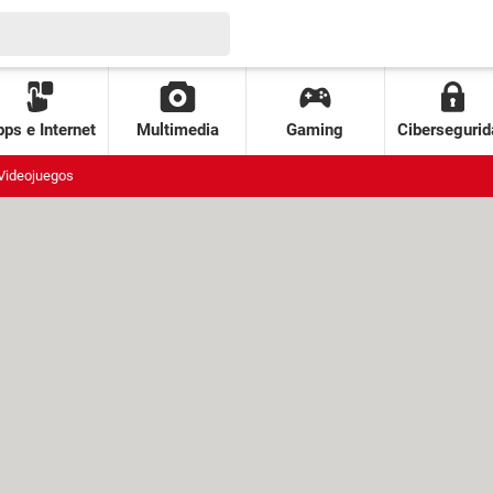
ps e Internet
Multimedia
Gaming
Cibersegurid
Videojuegos