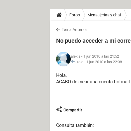
Foros
Mensajerías y chat
Tema Anterior
No puedo acceder a mi corr
alexis
- 1 jun 2010 a las 21:52
rolo -
1 jun 2010 a las 22:38
Hola,
ACABO de crear una cuenta hotmail y
Compartir
Consulta también: