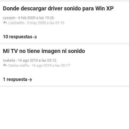
Donde descargar driver sonido para Win XP
cysayin
-
6 feb 2009 a las 19:26
LeoGatito
-
5 may 2009 a las 01:10
10 respuestas
Mi TV no tiene imagen ni sonido
Isabela
-
16 ago 2019 a las 03:12
Carlos-vialfa
-
16 ago 2019 a las 20:17
1 respuesta