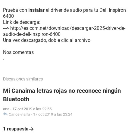
Prueba con
instalar
el driver de audio para tu Dell Inspiron
6400
Link de descarga:
---> http://es.ccm.net/download/descargar-2025-driver-de-
audio-de-dell-inspiron-6400
Una vez descargado, doble clic al archivo
Nos comentas
.
Discusiones similares
Mi Canaima letras rojas no reconoce ningún
Bluetooth
ana
-
17 oct 2019 a las 22:55
Carlos-vialfa
-
17 oct 2019 a las 23:24
1 respuesta