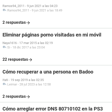
Ramos94_2011
-
9 jun 2021 a las 04:23
Ramos94_2011
-
9 jun 2021 a las 18:49
2 respuestas
Eliminar páginas porno visitadas en mi móvil
Naya1616
-
17 mar 2015 a las 02:19
Si
-
18 dic 2017 a las 23:04
22 respuestas
Cómo recuperar a una persona en Badoo
Itati
-
19 sep 2019 a las 02:35
Leimar
-
28 jul 2023 a las 12:58
2 respuestas
Cómo arreglar error DNS 80710102 en la PS3