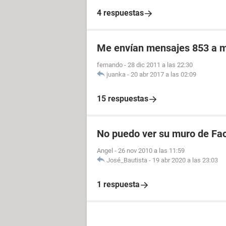
4 respuestas
Me envían mensajes 853 a 
fernando
-
28 dic 2011 a las 22:30
juanka
-
20 abr 2017 a las 02:09
15 respuestas
No puedo ver su muro de Fa
Angel
-
26 nov 2010 a las 11:59
José_Bautista
-
19 abr 2020 a las 23:03
1 respuesta