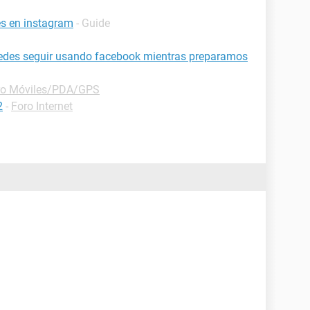
es en instagram
- Guide
edes seguir usando facebook mientras preparamos
ro Móviles/PDA/GPS
2
-
Foro Internet