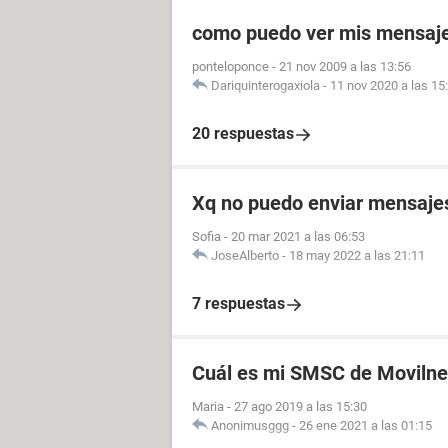
como puedo ver mis mensaje
ponteloponce
-
21 nov 2009 a las 13:56
Dariquinterogaxiola
-
11 nov 2020 a las 15
20 respuestas
Xq no puedo enviar mensajes 
Sofia
-
20 mar 2021 a las 06:53
JoseAlberto
-
18 may 2022 a las 21:11
7 respuestas
Cuál es mi SMSC de Movilne
Maria
-
27 ago 2019 a las 15:30
Anonimusggg
-
26 ene 2021 a las 01:15