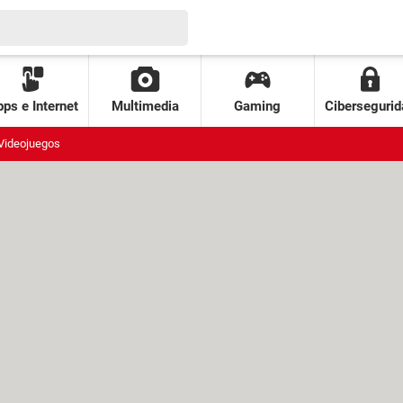
ps e Internet
Multimedia
Gaming
Cibersegurid
Videojuegos