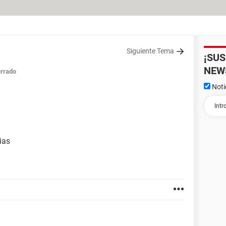
Siguiente Tema
¡SU
NEW
rrado
Noti
ias