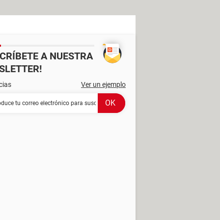
SCRÍBETE A NUESTRA
SLETTER!
cias
Ver un ejemplo