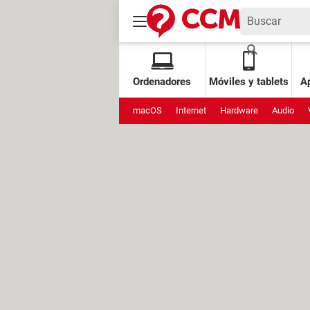
Ordenadores
Móviles y tablets
Ap
macOS
Internet
Hardware
Audio