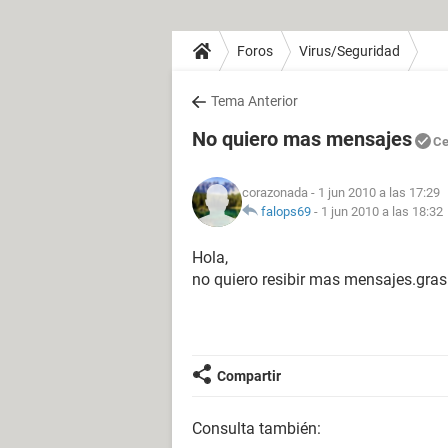
Foros
Virus/Seguridad
Tema Anterior
No quiero mas mensajes
Ce
corazonada
- 1 jun 2010 a las 17:29
falops69
-
1 jun 2010 a las 18:32
Hola,
no quiero resibir mas mensajes.gras
Compartir
Consulta también: