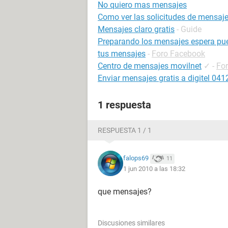
No quiero mas mensajes
Como ver las solicitudes de mensaj
Mensajes claro gratis
- Guide
Preparando los mensajes espera pu
tus mensajes
-
Foro Facebook
Centro de mensajes movilnet
✓
-
Fo
Enviar mensajes gratis a digitel 041
1 respuesta
RESPUESTA 1 / 1
falops69
11
1 jun 2010 a las 18:32
que mensajes?
Discusiones similares