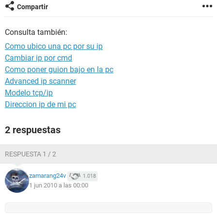
Compartir
Consulta también:
Como ubico una pc por su ip
Cambiar ip por cmd
Como poner guion bajo en la pc
Advanced ip scanner
Modelo tcp/ip
Direccion ip de mi pc
2 respuestas
RESPUESTA 1 / 2
zamarang24v
1.018
1 jun 2010 a las 00:00