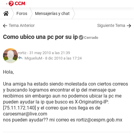
Foros
Mensajerías y chat
Tema Anterior
Siguiente Tema
Como ubico una pc por su ip
Cerrado
rortiz
- 31 may 2010 a las 21:39
MigueliuM -
8 dic 2010 a las 17:24
Hola,
Una amiga ha estado siendo molestada con ciertos correos
y buscando logramos encontrar el ip del mensaje que
recibimos sin embargo aun no podemos ubicar la pc me
pueden ayudar la ip que busco es X-Originating-IP:
[75.11.172.140] y el correo que nos llega es de
caroesmar@live.com
nos pueden ayudar?? mi correo es rortiz@cespm.gob.mx