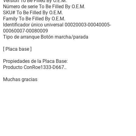
Versión To Be Filled By O.E.M.
Número de serie To Be Filled By O.E.M.
SKU# To Be Filled By O.E.M.
Family To Be Filled By O.E.M.
Identificador único universal 00020003-00040005-
00060007-00080009
Tipo de arranque Botón marcha/parada
[ Placa base ]
Propiedades de la Placa Base:
Producto ConRoe1333-D667..
Muchas gracias