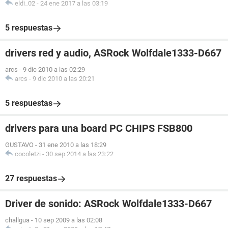
eldi_02
-
24 ene 2017 a las 03:19
5 respuestas
drivers red y audio, ASRock Wolfdale1333-D667
arcs
-
9 dic 2010 a las 02:29
arcs
-
9 dic 2010 a las 20:21
5 respuestas
drivers para una board PC CHIPS FSB800
GUSTAVO
-
31 ene 2010 a las 18:29
cocoletzi
-
30 sep 2014 a las 23:22
27 respuestas
Driver de sonido: ASRock Wolfdale1333-D667
challgua
-
10 sep 2009 a las 02:08