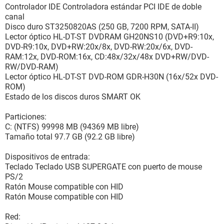
Controlador IDE Controladora estándar PCI IDE de doble
canal
Disco duro ST3250820AS (250 GB, 7200 RPM, SATA-II)
Lector óptico HL-DT-ST DVDRAM GH20NS10 (DVD+R9:10x,
DVD-R9:10x, DVD+RW:20x/8x, DVD-RW:20x/6x, DVD-
RAM:12x, DVD-ROM:16x, CD:48x/32x/48x DVD+RW/DVD-
RW/DVD-RAM)
Lector óptico HL-DT-ST DVD-ROM GDR-H30N (16x/52x DVD-
ROM)
Estado de los discos duros SMART OK
Particiones:
C: (NTFS) 99998 MB (94369 MB libre)
Tamaño total 97.7 GB (92.2 GB libre)
Dispositivos de entrada:
Teclado Teclado USB SUPERGATE con puerto de mouse
PS/2
Ratón Mouse compatible con HID
Ratón Mouse compatible con HID
Red: