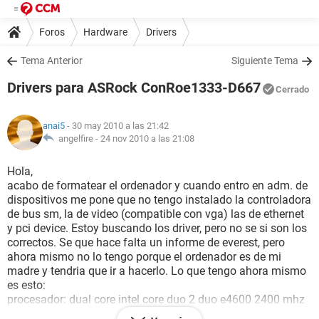
Foros
Hardware
Drivers
Tema Anterior
Siguiente Tema
Drivers para ASRock ConRoe1333-D667
Cerrado
anai5
- 30 may 2010 a las 21:42
angelfire -
24 nov 2010 a las 21:08
Hola,
acabo de formatear el ordenador y cuando entro en adm. de
dispositivos me pone que no tengo instalado la controladora
de bus sm, la de video (compatible con vga) las de ethernet
y pci device. Estoy buscando los driver, pero no se si son los
correctos. Se que hace falta un informe de everest, pero
ahora mismo no lo tengo porque el ordenador es de mi
madre y tendria que ir a hacerlo. Lo que tengo ahora mismo
es esto:
procesador: dual core intel core duo 2 duo e4600 2400 mhz
placa base: template etemplate