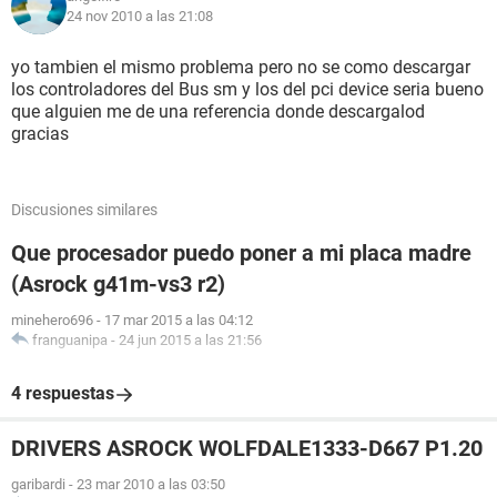
24 nov 2010 a las 21:08
yo tambien el mismo problema pero no se como descargar
los controladores del Bus sm y los del pci device seria bueno
que alguien me de una referencia donde descargalod
gracias
Discusiones similares
Que procesador puedo poner a mi placa madre
(Asrock g41m-vs3 r2)
minehero696
-
17 mar 2015 a las 04:12
franguanipa
-
24 jun 2015 a las 21:56
4 respuestas
DRIVERS ASROCK WOLFDALE1333-D667 P1.20
garibardi
-
23 mar 2010 a las 03:50