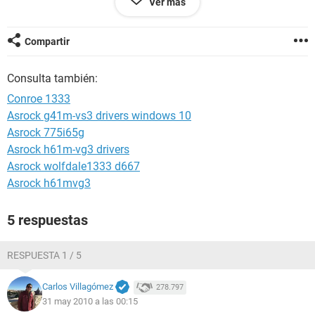
Ver más
tarjeta de red: realtek rtl8139/810x fast ethernet adapter
tarjeta de sonido: intel 828016bich7 hig definition audio
controller a-1
Compartir
tarjeta grafica: intel gma 950
No se si servira. Mañana subo el informe, pero si podeis
Consulta también:
decirme algo antes.
Muchas gracias
Conroe 1333
Asrock g41m-vs3 drivers windows 10
Asrock 775i65g
Asrock h61m-vg3 drivers
Asrock wolfdale1333 d667
Asrock h61mvg3
5 respuestas
RESPUESTA 1 / 5
Carlos Villagómez
278.797
31 may 2010 a las 00:15