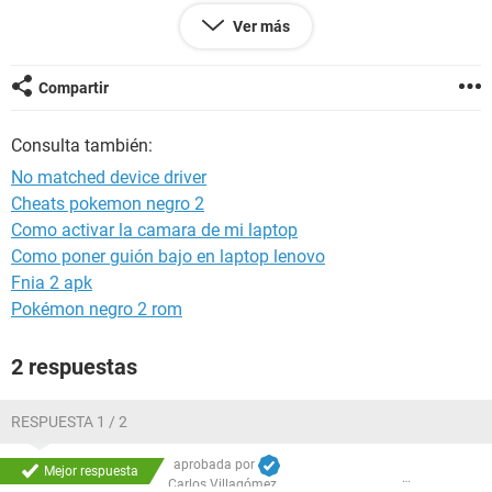
Mil gracias mi nombre es Cecy :D
Ver más
Compartir
Consulta también:
No matched device driver
Cheats pokemon negro 2
Como activar la camara de mi laptop
Como poner guión bajo en laptop lenovo
Fnia 2 apk
Pokémon negro 2 rom
2 respuestas
RESPUESTA 1 / 2
aprobada por
Mejor respuesta
Carlos Villagómez