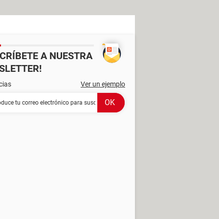
SCRÍBETE A NUESTRA
SLETTER!
cias
Ver un ejemplo