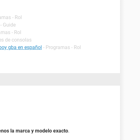
amas - Rol
- Guide
amas - Rol
es de consolas
boy gba en español
- Programas - Rol
enos la marca y modelo exacto
.