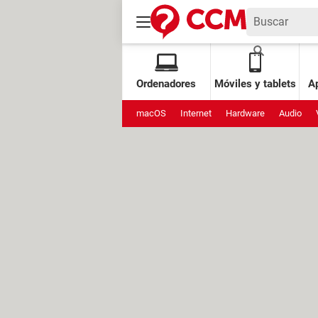
Ordenadores
Móviles y tablets
Ap
macOS
Internet
Hardware
Audio