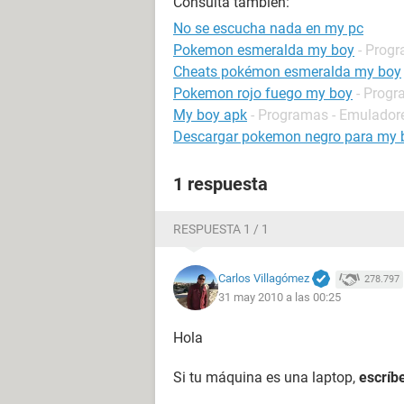
Consulta también:
No se escucha nada en my pc
Pokemon esmeralda my boy
- Progr
Cheats pokémon esmeralda my boy
Pokemon rojo fuego my boy
- Progr
My boy apk
- Programas - Emulador
Descargar pokemon negro para my 
1 respuesta
RESPUESTA 1 / 1
Carlos Villagómez
278.797
31 may 2010 a las 00:25
Hola
Si tu máquina es una laptop,
escríb