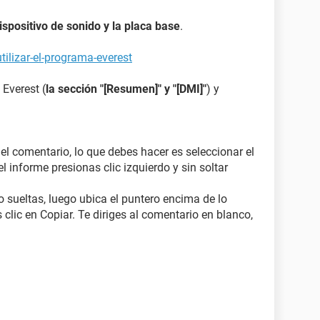
dispositivo de sonido y la placa base
.
ilizar-el-programa-everest
 Everest (
la sección "[Resumen]" y "[DMI]"
) y
 el comentario, lo que debes hacer es seleccionar el
l informe presionas clic izquierdo y sin soltar
o sueltas, luego ubica el puntero encima de lo
 clic en Copiar. Te diriges al comentario en blanco,