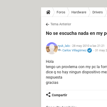
Foros
Hardware
Drivers
Tema Anterior
No se escucha nada en my p
ryuk_lalo
- 28 may 2010 a las 21:21
Carlos Villagómez
-
31 may 2
Hola
tengo un provlema con my pc la form
dice q no hay ningun dispositivo me
respuesta
gracias
Compartir