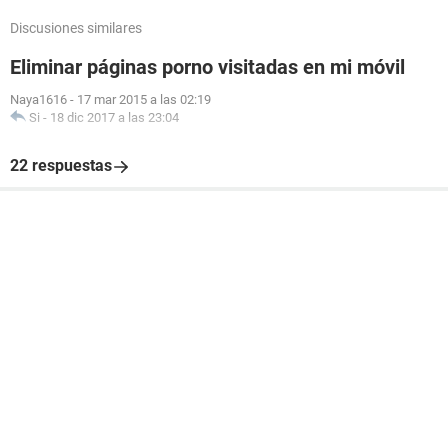
Discusiones similares
Eliminar páginas porno visitadas en mi móvil
Naya1616
-
17 mar 2015 a las 02:19
Si
-
18 dic 2017 a las 23:04
22 respuestas