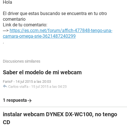
Hola
El driver que estas buscando se encuentra en tu otro
comentario
Link de tu comentario:
--->
https://es.ccm.net/forum/affich-477848-tengo-una-
camara-omega-srie-3621487240299
.
Discusiones similares
Saber el modelo de mi webcam
FarisF
-
14 jul 2015 a las 20:03
Carlos-vialfa
-
15 jul 2015 a las 04:23
1 respuesta
instalar webcam DYNEX DX-WC100, no tengo
CD