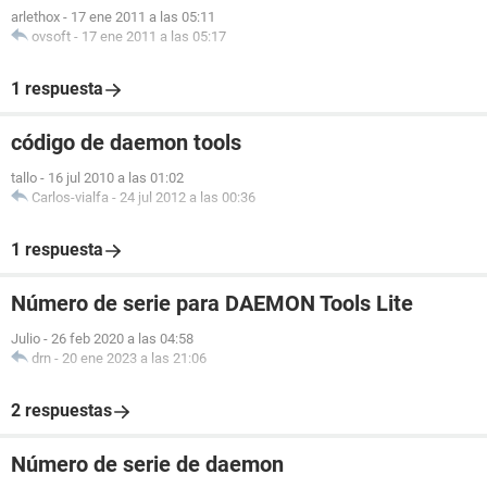
arlethox
-
17 ene 2011 a las 05:11
ovsoft
-
17 ene 2011 a las 05:17
1 respuesta
código de daemon tools
tallo
-
16 jul 2010 a las 01:02
Carlos-vialfa
-
24 jul 2012 a las 00:36
1 respuesta
Número de serie para DAEMON Tools Lite
Julio
-
26 feb 2020 a las 04:58
drn
-
20 ene 2023 a las 21:06
2 respuestas
Número de serie de daemon