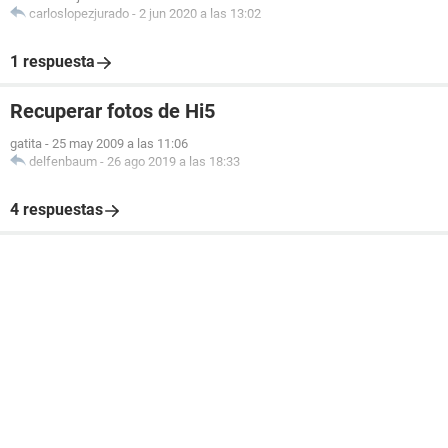
carloslopezjurado
-
2 jun 2020 a las 13:02
1 respuesta
Recuperar fotos de Hi5
gatita
-
25 may 2009 a las 11:06
delfenbaum
-
26 ago 2019 a las 18:33
4 respuestas