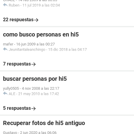
Ruben
-
11 jul 2019 a las 02:04
22 respuestas
como busco personas en hi5
mafer
-
16 jun 2009 a las 00:27
Jeunitantaleanchingo
-
15 dic 2018 a las 04:17
7 respuestas
buscar personas por hi5
yully0505
-
4 nov 2008 a las 22:17
ALE
-
21 may 2010 a las 17:42
5 respuestas
Recuperar fotos de hi5 antiguo
Gustavo
-
2 jun 2020 a las 06:06