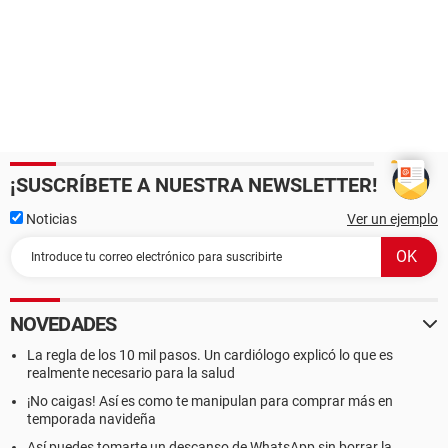
¡SUSCRÍBETE A NUESTRA NEWSLETTER!
Noticias
Ver un ejemplo
NOVEDADES
La regla de los 10 mil pasos. Un cardiólogo explicó lo que es
realmente necesario para la salud
¡No caigas! Así es como te manipulan para comprar más en
temporada navideña
Así puedes tomarte un descanso de WhatsApp sin borrar la