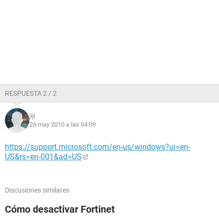
RESPUESTA 2 / 2
jiji
26 may 2010 a las 04:09
https://support.microsoft.com/en-us/windows?ui=en-
US&rs=en-001&ad=US
Discusiones similares
Cómo desactivar Fortinet