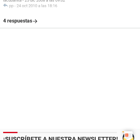
lacubanita
-
25 dic 2008 a las 09:02
pp
-
24 oct 2010 a las 18:16
4 respuestas
¡SUSCRÍBETE A NUESTRA NEWSLETTER!