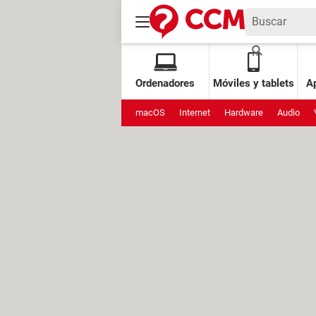
Ordenadores
Móviles y tablets
Ap
macOS
Internet
Hardware
Audio