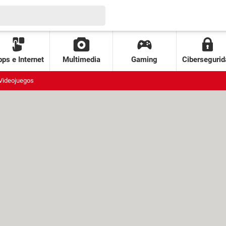
ps e Internet
Multimedia
Gaming
Cibersegurid
Videojuegos