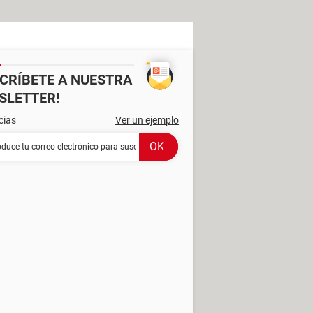
SCRÍBETE A NUESTRA
SLETTER!
cias
Ver un ejemplo