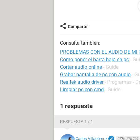
ME AYUDARA CON ESTO
Compartir
Consulta también:
PROBLEMAS CON EL AUDIO DE MI 
Como poner el barra baja en pc
- Gu
Cortar audio online
- Guide
Grabar pantalla de pc con audio
- G
Realtek audio driver
- Programas - Dr
Limpiar pc con cmd
- Guide
1 respuesta
RESPUESTA 1 / 1
Carlos Villagómez
278.797