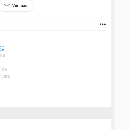
Ver más
PC
ide
uide
ivers