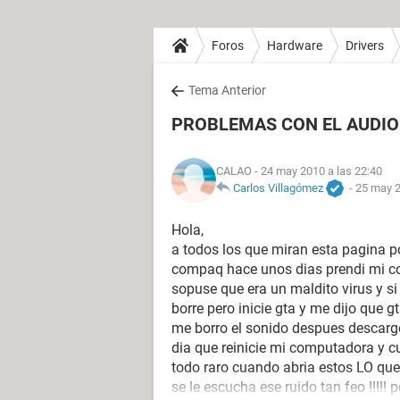
Foros
Hardware
Drivers
Tema Anterior
PROBLEMAS CON EL AUDIO 
CALAO
- 24 may 2010 a las 22:40
Carlos Villagómez
-
25 may 2
Hola,
a todos los que miran esta pagina p
compaq hace unos dias prendi mi c
sopuse que era un maldito virus y si 
borre pero inicie gta y me dijo que g
me borro el sonido despues descarge
dia que reinicie mi computadora y 
todo raro cuando abria estos LO que
se le escucha ese ruido tan feo !!!!!