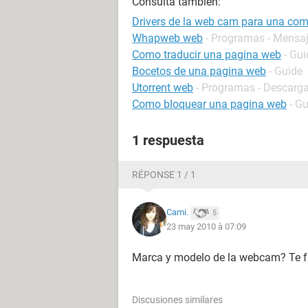
Consulta también:
Drivers de la web cam para una co
Whapweb web
- Programas - Mensaj
Como traducir una pagina web
- Gui
Bocetos de una pagina web
- Guide
Utorrent web
- Programas - Descarga
Como bloquear una pagina web
- G
1 respuesta
RÉPONSE 1 / 1
Cami.
5
23 may 2010 à 07:09
Marca y modelo de la webcam? Te fa
Discusiones similares