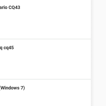
sario CQ43
aq cq45
(Windows 7)