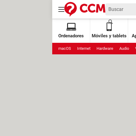
Ordenadores
Móviles y tablets
Ap
macOS
Internet
Hardware
Audio