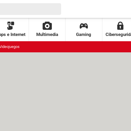
ps e Internet
Multimedia
Gaming
Cibersegurid
Videojuegos