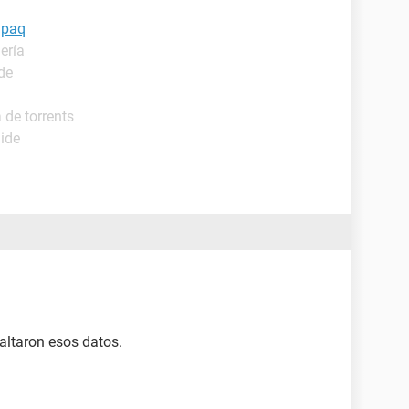
mpaq
ería
de
 de torrents
uide
ltaron esos datos.