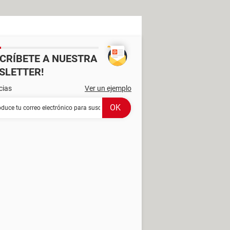
SCRÍBETE A NUESTRA
SLETTER!
cias
Ver un ejemplo