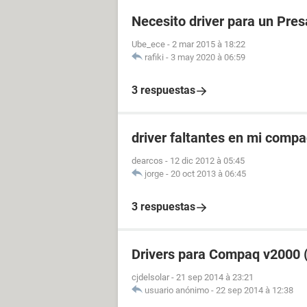
Necesito driver para un Pre
Ube_ece
-
2 mar 2015 à 18:22
rafiki
-
3 may 2020 à 06:59
3 respuestas
driver faltantes en mi comp
dearcos
-
12 dic 2012 à 05:45
jorge
-
20 oct 2013 à 06:45
3 respuestas
Drivers para Compaq v2000 
cjdelsolar
-
21 sep 2014 à 23:21
usuario anónimo
-
22 sep 2014 à 12:38