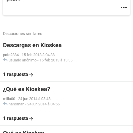
Discusiones similares
Descargas en Kioskea
pato2884
-
15 feb 2013 à 04:38
usuario anónimo
-
15 feb 2013 à 15:55
1 respuesta
¿Qué es Kioskea?
milla00
-
24 jun 2014 à 03:48
nanoman
-
24 jun 2014 à 04:56
1 respuesta