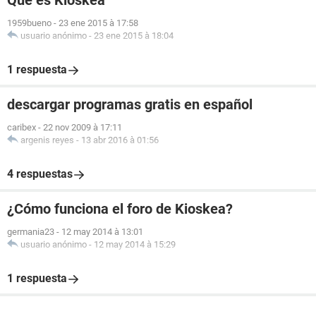
Qué es Kioskea
1959bueno
-
23 ene 2015 à 17:58
usuario anónimo
-
23 ene 2015 à 18:04
1 respuesta
descargar programas gratis en español
caribex
-
22 nov 2009 à 17:11
argenis reyes
-
13 abr 2016 à 01:56
4 respuestas
¿Cómo funciona el foro de Kioskea?
germania23
-
12 may 2014 à 13:01
usuario anónimo
-
12 may 2014 à 15:29
1 respuesta