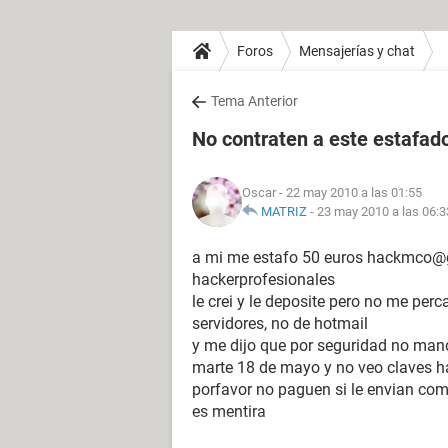
Foros
Mensajerías y chat
Tema Anterior
No contraten a este estafa
Oscar
- 22 may 2010 a las 01:55
MATRIZ
-
23 may 2010 a las 06:3
a mi me estafo 50 euros hackmco@g
hackerprofesionales
le crei y le deposite pero no me per
servidores, no de hotmail
y me dijo que por seguridad no mand
marte 18 de mayo y no veo claves h
porfavor no paguen si le envian co
es mentira