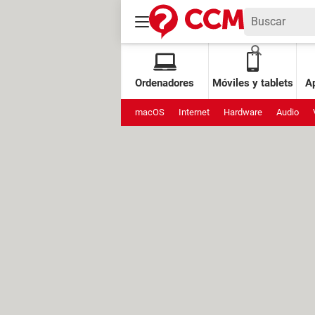
Ordenadores
Móviles y tablets
Ap
macOS
Internet
Hardware
Audio