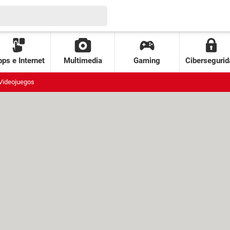
ps e Internet
Multimedia
Gaming
Cibersegurid
Videojuegos