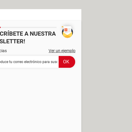
SCRÍBETE A NUESTRA
SLETTER!
cias
Ver un ejemplo