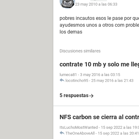
23 may 2010 a las 06:33
pobres incautos esos le pase por que
ayudesmos unos a otros com proble
los demas
Discusiones similares
contrate 10 mb y solo me ll
lumeca81
-
3 may 2016 a las 03:15
locotincho95
-
25 may 2016 a las 21:43
5 respuestas
NFS carbon se cierra al cont
ItsLuchoMostWanted
-
15 sep 2022 a las 19:
TheOneAboveAll
-
15 sep 2022 a las 20:41