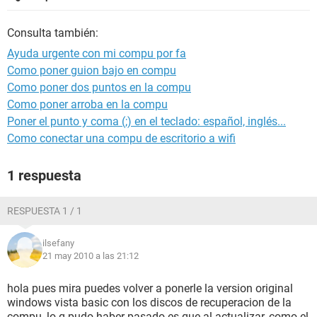
Consulta también:
Ayuda urgente con mi compu por fa
Como poner guion bajo en compu
Como poner dos puntos en la compu
Como poner arroba en la compu
Poner el punto y coma (;) en el teclado: español, inglés...
Como conectar una compu de escritorio a wifi
1 respuesta
RESPUESTA 1 / 1
ilsefany
21 may 2010 a las 21:12
hola pues mira puedes volver a ponerle la version original
windows vista basic con los discos de recuperacion de la
compu, lo q pudo haber pasado es que al actualizar, como el