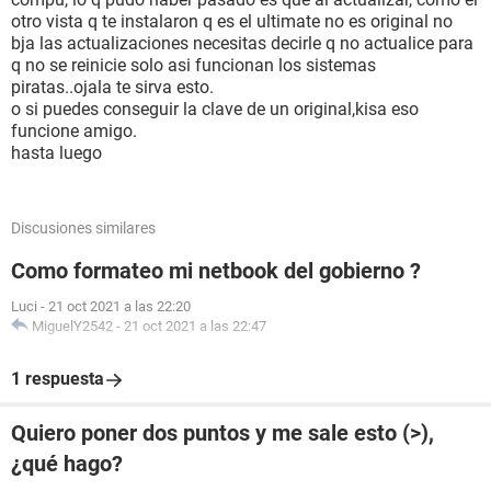
otro vista q te instalaron q es el ultimate no es original no
bja las actualizaciones necesitas decirle q no actualice para
q no se reinicie solo asi funcionan los sistemas
piratas..ojala te sirva esto.
o si puedes conseguir la clave de un original,kisa eso
funcione amigo.
hasta luego
Discusiones similares
Como formateo mi netbook del gobierno ?
Luci
-
21 oct 2021 a las 22:20
MiguelY2542
-
21 oct 2021 a las 22:47
1 respuesta
Quiero poner dos puntos y me sale esto (>),
¿qué hago?