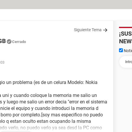
Siguiente Tema
¡SU
GB
NEW
Cerrado
Noti
:03
io un problema (es de un celura Modelo: Nokia
 la uni y cuando coloque la memoria me salio un
us y luego me salio un error decia "error en el sistema
reinicie el equipo y cuando introduci la memoria d
 borro por completo.[soy mas especifico no puedo
solo q estan oculto estan ocupando la misma
uedo verlo, no puedo verlo ya sea desd la PC como