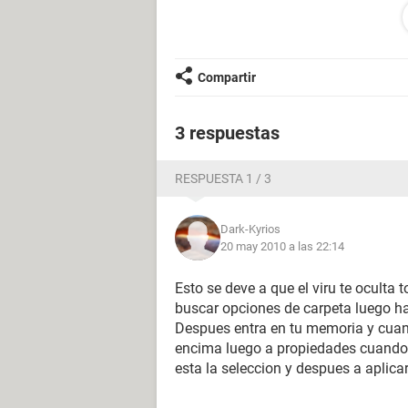
del celular :( ]
hasta ahora estoy sin uso de la me
porfavor si me podrian ayudar en e
Gracias.
Compartir
3 respuestas
RESPUESTA 1 / 3
Dark-Kyrios
20 may 2010 a las 22:14
Esto se deve a que el viru te oculta 
buscar opciones de carpeta luego hac
Despues entra en tu memoria y cuan
encima luego a propiedades cuando v
esta la seleccion y despues a aplica