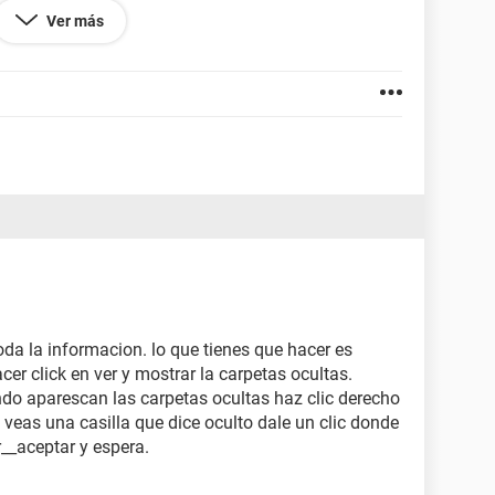
Ver más
moria ¿a que se debe eso?
so se los agradeceria mucho
toda la informacion. lo que tienes que hacer es
er click en ver y mostrar la carpetas ocultas.
do aparescan las carpetas ocultas haz clic derecho
eas una casilla que dice oculto dale un clic donde
r__aceptar y espera.