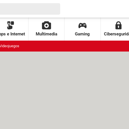
ps e Internet
Multimedia
Gaming
Cibersegurid
Videojuegos