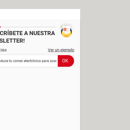
SCRÍBETE A NUESTRA
SLETTER!
cias
Ver un ejemplo