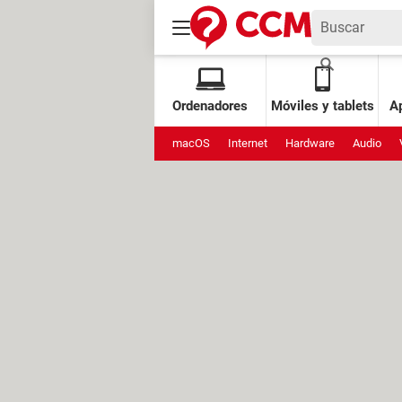
Ordenadores
Móviles y tablets
Ap
macOS
Internet
Hardware
Audio