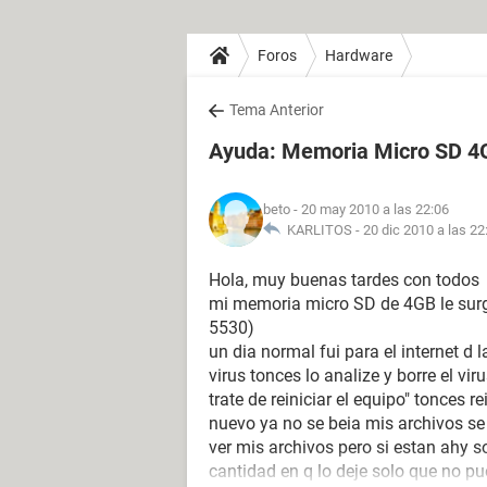
Foros
Hardware
Tema Anterior
Ayuda: Memoria Micro SD 4
beto
- 20 may 2010 a las 22:06
KARLITOS -
20 dic 2010 a las 22
Hola, muy buenas tardes con todos
mi memoria micro SD de 4GB le surg
5530)
un dia normal fui para el internet d
virus tonces lo analize y borre el vir
trate de reiniciar el equipo" tonces 
nuevo ya no se beia mis archivos se
ver mis archivos pero si estan ahy 
cantidad en q lo deje solo que no p