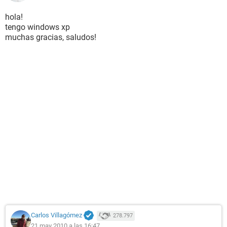
hola!
tengo windows xp
muchas gracias, saludos!
Carlos Villagómez
278.797
21 may 2010 a las 16:47