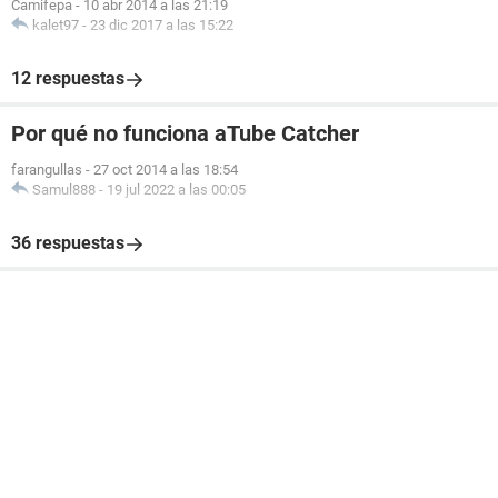
Camifepa
-
10 abr 2014 a las 21:19
kalet97
-
23 dic 2017 a las 15:22
12 respuestas
Por qué no funciona aTube Catcher
farangullas
-
27 oct 2014 a las 18:54
Samul888
-
19 jul 2022 a las 00:05
36 respuestas