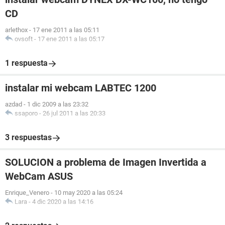
CD
arlethox
-
17 ene 2011 a las 05:11
ovsoft
-
17 ene 2011 a las 05:17
1 respuesta
instalar mi webcam LABTEC 1200
azdad
-
1 dic 2009 a las 23:32
ssaporo
-
26 jul 2011 a las 20:33
3 respuestas
SOLUCION a problema de Imagen Invertida a
WebCam ASUS
Enrique_Venero
-
10 may 2020 a las 05:24
Lara
-
4 dic 2020 a las 14:16