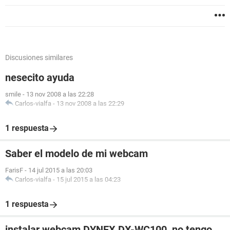
Discusiones similares
nesecito ayuda
smile
-
13 nov 2008 a las 22:28
Carlos-vialfa
-
13 nov 2008 a las 22:29
1 respuesta
Saber el modelo de mi webcam
FarisF
-
14 jul 2015 a las 20:03
Carlos-vialfa
-
15 jul 2015 a las 04:23
1 respuesta
instalar webcam DYNEX DX-WC100, no tengo