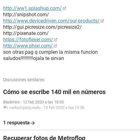
http://ww1.splashup.com/
http://snipshot.com/
http://www.devicedriven.com/our-products/
http://gui.picresize.com/picresize2/
http://pixenate.com/
https://fotoflexer.com/
http://www.phixr.com/
son otras pag q cumplen la misma funcion
saludos!!!!!!!!!!ojala te sirvan
Discusiones similares
Cómo se escribe 140 mil en números
Bladimiro
-
12 feb 2020 a las 18:55
carloslopezjurado
-
13 feb 2020 a las 15:36
1 respuesta
Recuperar fotos de Metroflog