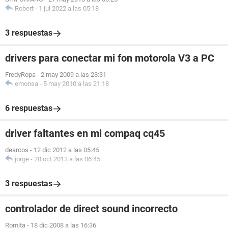
Robert
-
1 jul 2022 a las 05:18
3 respuestas
drivers para conectar mi fon motorola V3 a PC
FredyRopa
-
2 may 2009 a las 23:31
emonsa
-
5 may 2010 a las 21:18
6 respuestas
driver faltantes en mi compaq cq45
dearcos
-
12 dic 2012 a las 05:45
jorge
-
20 oct 2013 a las 06:45
3 respuestas
controlador de direct sound incorrecto
Romita
-
18 dic 2008 a las 16:36