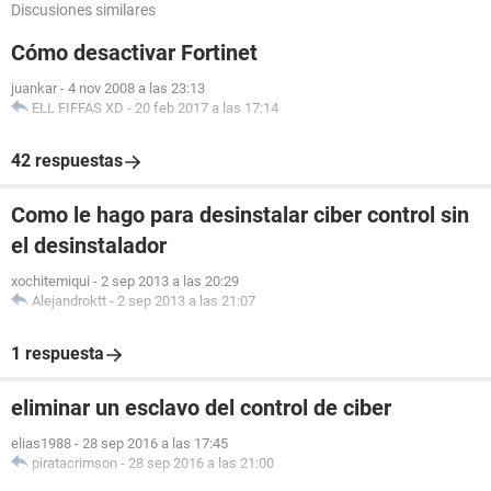
Discusiones similares
Cómo desactivar Fortinet
juankar
-
4 nov 2008 a las 23:13
ELL FIFFAS XD
-
20 feb 2017 a las 17:14
42 respuestas
Como le hago para desinstalar ciber control sin
el desinstalador
xochitemiqui
-
2 sep 2013 a las 20:29
Alejandroktt
-
2 sep 2013 a las 21:07
1 respuesta
eliminar un esclavo del control de ciber
elias1988
-
28 sep 2016 a las 17:45
piratacrimson
-
28 sep 2016 a las 21:00