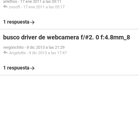
arlethox
-
17 ene 2011 a las 05:11
ovsoft
-
17 ene 2011 a las 05:17
1 respuesta
busco driver de webcamera f/#2. 0 f:4.8mm_8
vergonchito
-
8 dic 2013 a las 21:29
Angelotte
-
9 dic 2013 a las 17:47
1 respuesta