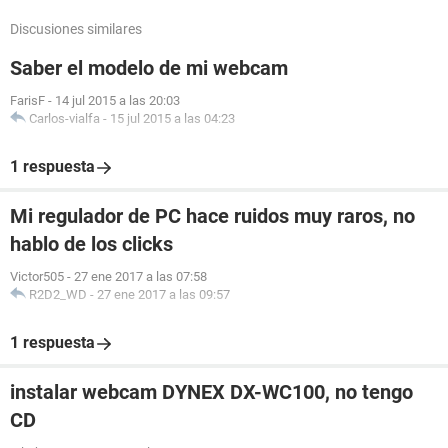
Discusiones similares
Saber el modelo de mi webcam
FarisF
-
14 jul 2015 a las 20:03
Carlos-vialfa
-
15 jul 2015 a las 04:23
1 respuesta
Mi regulador de PC hace ruidos muy raros, no
hablo de los clicks
Victor505
-
27 ene 2017 a las 07:58
R2D2_WD
-
27 ene 2017 a las 09:57
1 respuesta
instalar webcam DYNEX DX-WC100, no tengo
CD