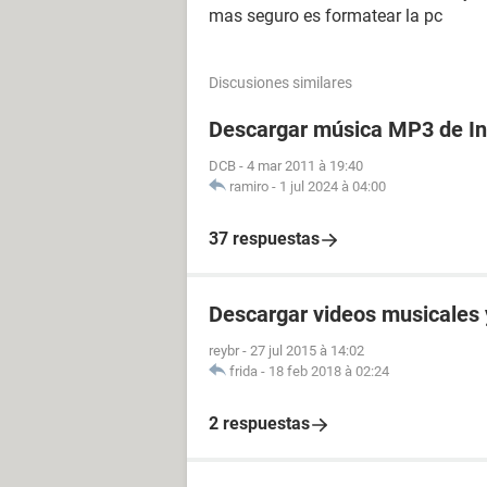
mas seguro es formatear la pc
Discusiones similares
Descargar música MP3 de In
DCB
-
4 mar 2011 à 19:40
ramiro
-
1 jul 2024 à 04:00
37 respuestas
Descargar videos musicales 
reybr
-
27 jul 2015 à 14:02
frida
-
18 feb 2018 à 02:24
2 respuestas