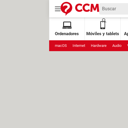
Ordenadores
Móviles y tablets
Ap
macOS
Internet
Hardware
Audio