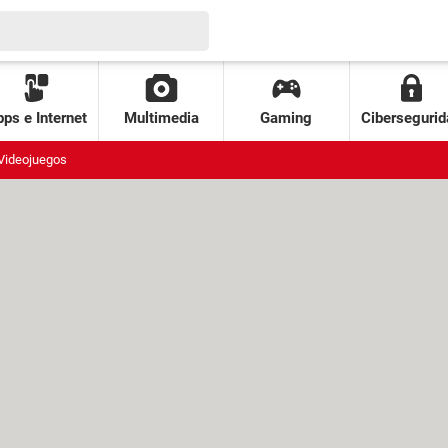
ps e Internet
Multimedia
Gaming
Cibersegurid
Videojuegos