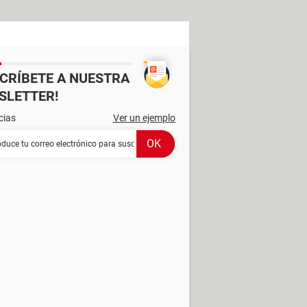
SCRÍBETE A NUESTRA
SLETTER!
cias
Ver un ejemplo