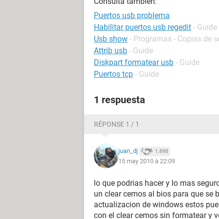
Consulta también:
Puertos usb problema
Habilitar puertos usb regedit
- Guide
Usb show
- Programas - Copias de s
Attrib usb
- Guide
Diskpart formatear usb
- Guide
Puertos tcp
- Guide
1 respuesta
RÉPONSE 1 / 1
juan_dj
1.898
15 may 2010 à 22:09
lo que podrias hacer y lo mas segur
un clear cemos al bios para que se b
actualizacion de windows estos puer
con el clear cemos sin formatear y ve