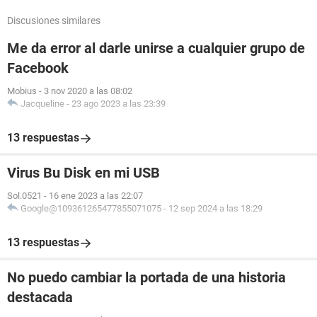
Discusiones similares
Me da error al darle unirse a cualquier grupo de
Facebook
Mobius
-
3 nov 2020 a las 08:02
Jacqueline
-
23 ago 2023 a las 23:39
13 respuestas
Virus Bu Disk en mi USB
Sol.0521
-
16 ene 2023 a las 22:07
Google@109361265477855071075
-
12 sep 2024 a las 18:29
13 respuestas
No puedo cambiar la portada de una historia
destacada