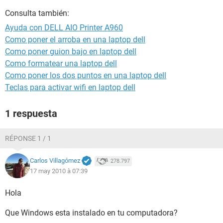
Consulta también:
Ayuda con DELL AIO Printer A960
Como poner el arroba en una laptop dell
Como poner guion bajo en laptop dell
Como formatear una laptop dell
Como poner los dos puntos en una laptop dell
Teclas para activar wifi en laptop dell
1 respuesta
RÉPONSE 1 / 1
Carlos Villagómez
278.797
17 may 2010 à 07:39
Hola
Que Windows esta instalado en tu computadora?
.