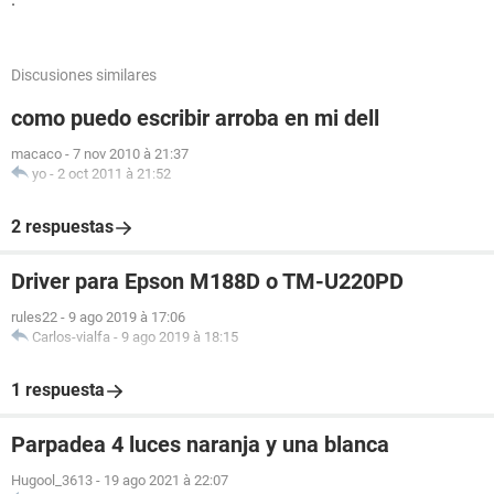
Discusiones similares
como puedo escribir arroba en mi dell
macaco
-
7 nov 2010 à 21:37
yo
-
2 oct 2011 à 21:52
2 respuestas
Driver para Epson M188D o TM-U220PD
rules22
-
9 ago 2019 à 17:06
Carlos-vialfa
-
9 ago 2019 à 18:15
1 respuesta
Parpadea 4 luces naranja y una blanca
Hugool_3613
-
19 ago 2021 à 22:07