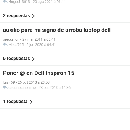
Hugool_3613
-
20 ago 2021 à 01:44
2 respuestas
auxilio para mi signo de arroba laptop dell
pregunton
-
27 mar 2011 à 05:41
Milca765
-
2 jun 2020 à 04:41
6 respuestas
Poner @ en Dell Inspiron 15
luis459
-
26 oct 2013 à 23:53
usuario anónimo
-
28 oct 2013 à 14:36
1 respuesta