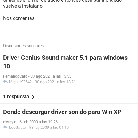
vuelve a instalarlo.
Nos comentas
.
Discusiones similares
Driver Genius Sound maker 5.1 para windows
10
FernandoCaro
-
30 ago 2021 a las 13:53
MiguelY2542
-
30 ago 2021 a las 18:21
1 respuesta
Donde descargar driver sonido para Win XP
cysayin
-
6 feb 2009 a las 19:26
LeoGatito
-
5 may 2009 a las 01:10