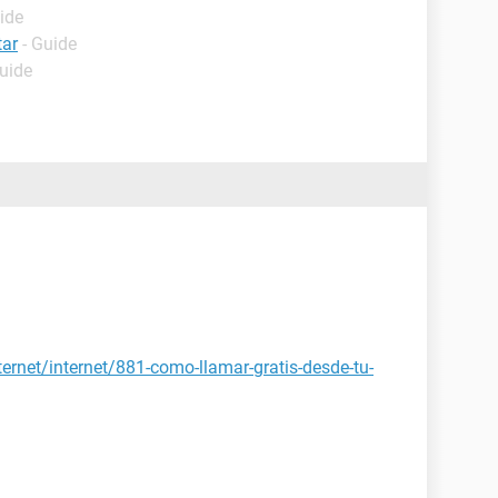
ide
tar
- Guide
Guide
ternet/internet/881-como-llamar-gratis-desde-tu-