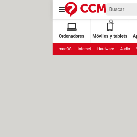
Ordenadores
Móviles y tablets
Ap
macOS
Internet
Hardware
Audio