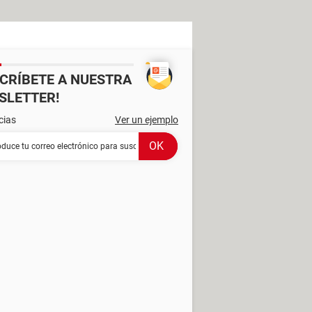
SCRÍBETE A NUESTRA
SLETTER!
cias
Ver un ejemplo