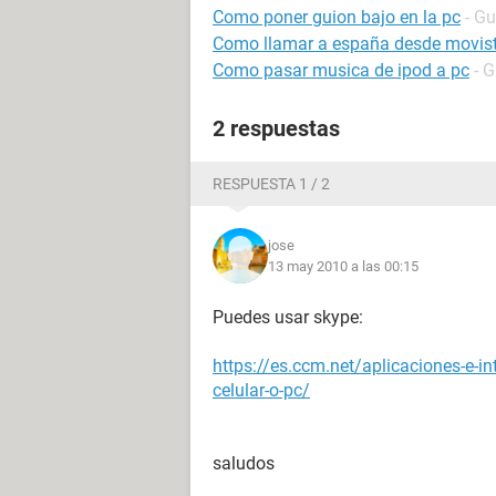
Como poner guion bajo en la pc
- Gu
Como llamar a españa desde movis
Como pasar musica de ipod a pc
- 
2 respuestas
RESPUESTA 1 / 2
jose
13 may 2010 a las 00:15
Puedes usar skype:
https://es.ccm.net/aplicaciones-e-in
celular-o-pc/
saludos