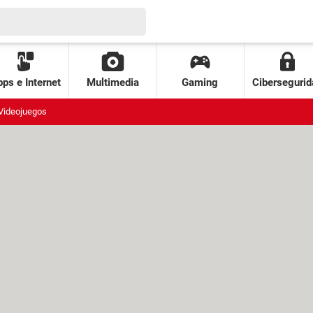
ps e Internet
Multimedia
Gaming
Cibersegurid
Videojuegos