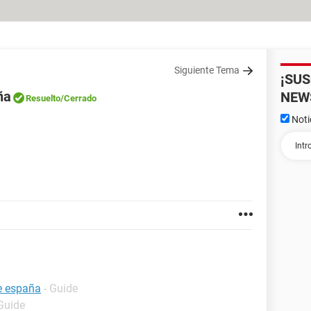
Siguiente Tema
¡SU
ña
NEW
Resuelto
/Cerrado
Noti
e españa
- Guide
 Guide