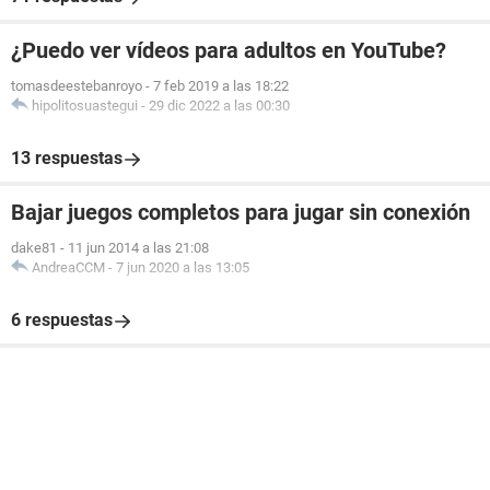
¿Puedo ver vídeos para adultos en YouTube?
tomasdeestebanroyo
-
7 feb 2019 a las 18:22
hipolitosuastegui
-
29 dic 2022 a las 00:30
13 respuestas
Bajar juegos completos para jugar sin conexión
dake81
-
11 jun 2014 a las 21:08
AndreaCCM
-
7 jun 2020 a las 13:05
6 respuestas