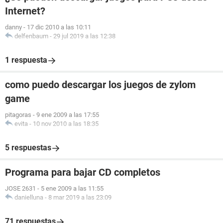
Internet?
danny
-
17 dic 2010 a las 10:11
delfenbaum
-
29 jul 2019 a las 12:38
1 respuesta
como puedo descargar los juegos de zylom
game
pitagoras
-
9 ene 2009 a las 17:55
evita
-
10 nov 2010 a las 18:35
5 respuestas
Programa para bajar CD completos
JOSE 2631
-
5 ene 2009 a las 11:55
danielluna
-
8 mar 2019 a las 23:09
71 respuestas