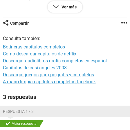
Botineras Capitulo 98
Ver más
Botineras Capitulo 99
Botineras Capitulo 100
Botineras Capitulo 101
Compartir
Botineras Capitulo 102
Botineras Capitulo 103
Consulta también:
Botineras Capitulo 104
Botineras Capitulo 105
Botineras capitulos completos
Botineras Capitulo 106
Como descargar capitulos de netflix
Botineras Capitulo 107
Descargar audiolibros gratis completos en español
Botineras Capitulo 108
Botineras Capitulo 109
Capitulos de casi angeles 2008
Botineras Capitulo 110
Descargar juegos para pc gratis y completos
Botineras Capitulo 111
A mano limpia capítulos completos facebook
Botineras Capitulo 112
Y todos los demas capitulos de botineras...
3 respuestas
Donde lo puedo ver capitulos de botineras.?
RESPUESTA 1 / 3
Mejor respuesta