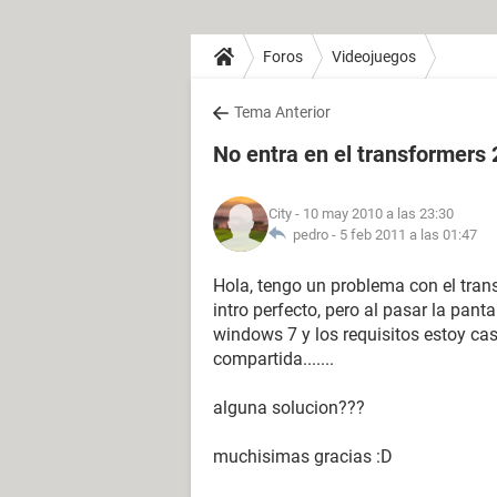
Foros
Videojuegos
Tema Anterior
No entra en el transformers 
City
- 10 may 2010 a las 23:30
pedro -
5 feb 2011 a las 01:47
Hola, tengo un problema con el transfo
intro perfecto, pero al pasar la pan
windows 7 y los requisitos estoy ca
compartida.......
alguna solucion???
muchisimas gracias :D