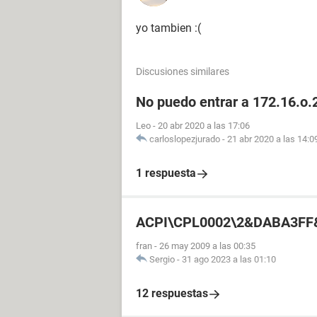
yo tambien :(
Discusiones similares
No puedo entrar a 172.16.o.2
Leo
-
20 abr 2020 a las 17:06
carloslopezjurado
-
21 abr 2020 a las 14:0
1 respuesta
ACPI\CPL0002\2&DABA3FF
fran
-
26 may 2009 a las 00:35
Sergio
-
31 ago 2023 a las 01:10
12 respuestas