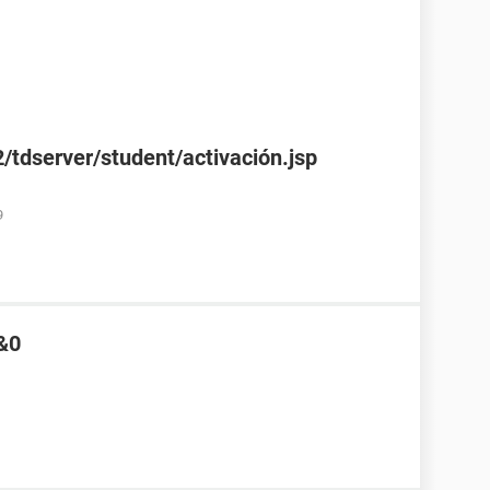
/tdserver/student/activación.jsp
9
&0