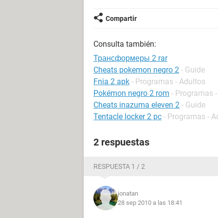
Compartir
Consulta también:
Трансформеры 2 rar
Cheats pokemon negro 2
- Guide
Fnia 2 apk
- Programas - Adultos
Pokémon negro 2 rom
- Programas -
Cheats inazuma eleven 2
- Guide
Tentacle locker 2 pc
- Programas - A
2 respuestas
RESPUESTA 1 / 2
jonatan
28 sep 2010 a las 18:41