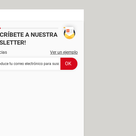
SCRÍBETE A NUESTRA
SLETTER!
cias
Ver un ejemplo