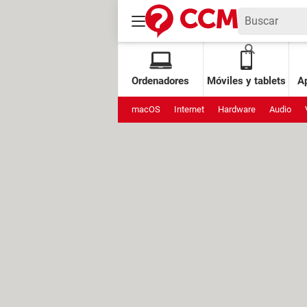
Ordenadores
Móviles y tablets
Ap
macOS
Internet
Hardware
Audio