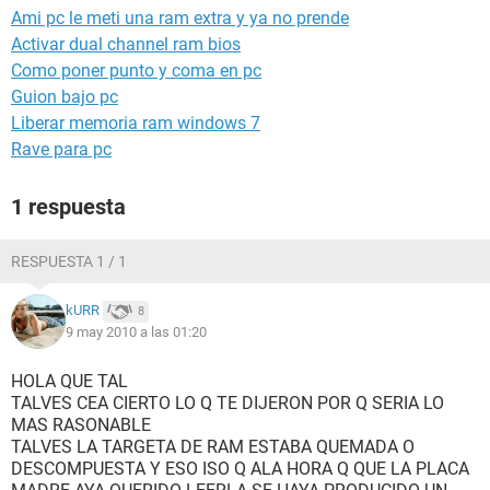
Ami pc le meti una ram extra y ya no prende
Activar dual channel ram bios
Como poner punto y coma en pc
Guion bajo pc
Liberar memoria ram windows 7
Rave para pc
1 respuesta
RESPUESTA 1 / 1
kURR
8
9 may 2010 a las 01:20
HOLA QUE TAL
TALVES CEA CIERTO LO Q TE DIJERON POR Q SERIA LO
MAS RASONABLE
TALVES LA TARGETA DE RAM ESTABA QUEMADA O
DESCOMPUESTA Y ESO ISO Q ALA HORA Q QUE LA PLACA