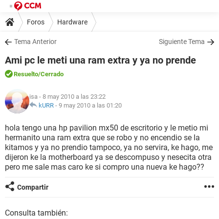
Foros
Hardware
Tema Anterior
Siguiente Tema
Ami pc le meti una ram extra y ya no prende
Resuelto
/Cerrado
isa
- 8 may 2010 a las 23:22
kURR
-
9 may 2010 a las 01:20
hola tengo una hp pavilion mx50 de escritorio y le metio mi
hermanito una ram extra que se robo y no encendio se la
kitamos y ya no prendio tampoco, ya no servira, ke hago, me
dijeron ke la motherboard ya se descompuso y nesecita otra
pero me sale mas caro ke si compro una nueva ke hago??
Compartir
Consulta también: