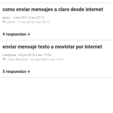
como enviar mensajes a claro desde internet
jessy
-
1 ene 2011 a las 07:17
jaime
-
7 mar 2018 a las 03:12
4 respuestas
enviar mensaje texto a movistar por internet
mariposa
-
24 jun 2010 a las 17:03
José_Bautista
-
22 ago 2020 a las 18:21
5 respuestas