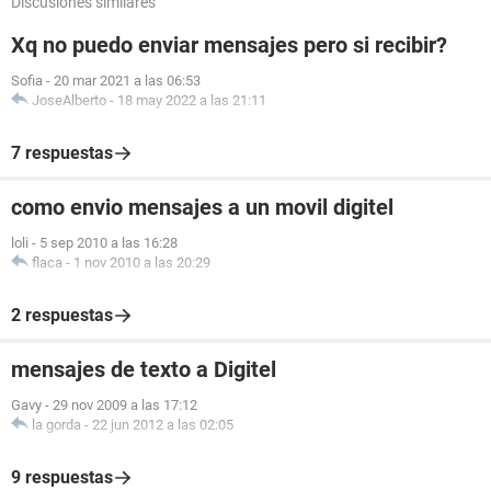
Discusiones similares
Xq no puedo enviar mensajes pero si recibir?
Sofia
-
20 mar 2021 a las 06:53
JoseAlberto
-
18 may 2022 a las 21:11
7 respuestas
como envio mensajes a un movil digitel
loli
-
5 sep 2010 a las 16:28
flaca
-
1 nov 2010 a las 20:29
2 respuestas
mensajes de texto a Digitel
Gavy
-
29 nov 2009 a las 17:12
la gorda
-
22 jun 2012 a las 02:05
9 respuestas