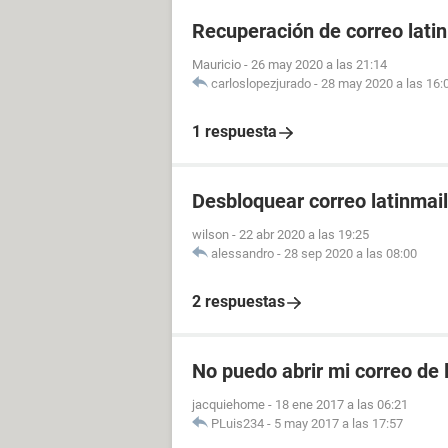
Recuperación de correo lati
Mauricio
-
26 may 2020 a las 21:14
carloslopezjurado
-
28 may 2020 a las 16:
1 respuesta
Desbloquear correo latinmail
wilson
-
22 abr 2020 a las 19:25
alessandro
-
28 sep 2020 a las 08:00
2 respuestas
No puedo abrir mi correo de 
jacquiehome
-
18 ene 2017 a las 06:21
PLuis234
-
5 may 2017 a las 17:57