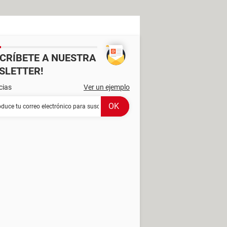
SCRÍBETE A NUESTRA
SLETTER!
cias
Ver un ejemplo