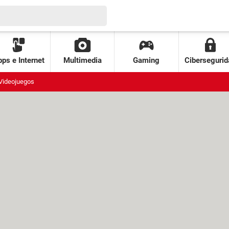
ps e Internet
Multimedia
Gaming
Cibersegurid
Videojuegos