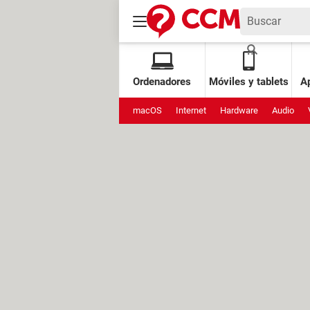
Ordenadores
Móviles y tablets
Ap
macOS
Internet
Hardware
Audio