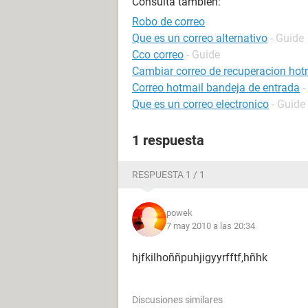
Consulta también:
Robo de correo
Que es un correo alternativo
- Guide
Cco correo
- Guide
Cambiar correo de recuperacion hot
Correo hotmail bandeja de entrada
-
Que es un correo electronico
- Guide
1 respuesta
RESPUESTA 1 / 1
powek
7 may 2010 a las 20:34
hjfkilhoññpuhjigyyrfftf,hñhk
Discusiones similares