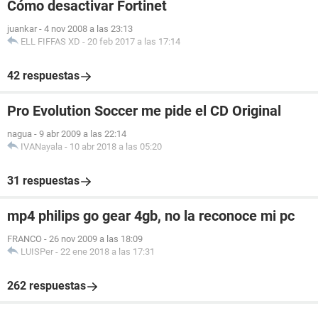
Cómo desactivar Fortinet
juankar
-
4 nov 2008 a las 23:13
ELL FIFFAS XD
-
20 feb 2017 a las 17:14
42 respuestas
Pro Evolution Soccer me pide el CD Original
nagua
-
9 abr 2009 a las 22:14
IVANayala
-
10 abr 2018 a las 05:20
31 respuestas
mp4 philips go gear 4gb, no la reconoce mi pc
FRANCO
-
26 nov 2009 a las 18:09
LUISPer
-
22 ene 2018 a las 17:31
262 respuestas