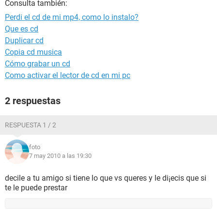
Consulta también:
Perdi el cd de mi mp4, como lo instalo?
Que es cd
Duplicar cd
Copia cd musica
Cómo grabar un cd
Como activar el lector de cd en mi pc
2 respuestas
RESPUESTA 1 / 2
foto
7 may 2010 a las 19:30
decile a tu amigo si tiene lo que vs queres y le di¡ecis que si
te le puede prestar