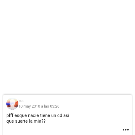
isa
10 may 2010 a las 03:26
pfff esque nadie tiene un cd asi
que suerte la mia??