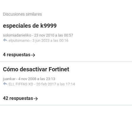
Discusiones similares
especiales de k9999
solomiadanieliko
-
23 nov 2010 a las 00:57
elputomamo
-
3 jun 2023 a las 00:16
4 respuestas
Cómo desactivar Fortinet
juankar
-
4 nov 2008 a las 23:13
ELL FIFFAS XD
-
20 feb 2017 a las 17:14
42 respuestas