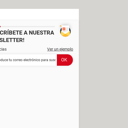
SCRÍBETE A NUESTRA
SLETTER!
cias
Ver un ejemplo