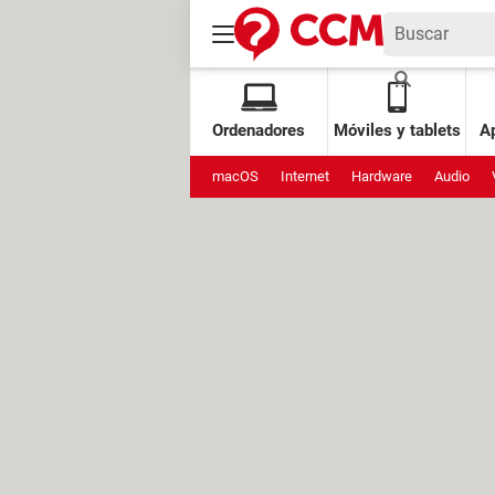
Ordenadores
Móviles y tablets
Ap
macOS
Internet
Hardware
Audio