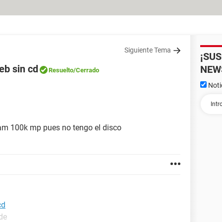
Siguiente Tema
¡SU
eb sin cd
NEW
Resuelto
/Cerrado
Noti
m 100k mp pues no tengo el disco
cd
de