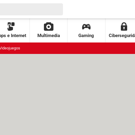
ps e Internet
Multimedia
Gaming
Cibersegurid
Videojuegos