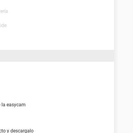
ería
uide
e la easycam
cto y descargalo