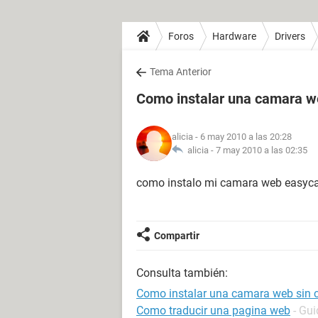
Foros
Hardware
Drivers
Tema Anterior
Como instalar una camara w
alicia
- 6 may 2010 a las 20:28
alicia -
7 may 2010 a las 02:35
como instalo mi camara web easyca
Compartir
Consulta también:
Como instalar una camara web sin 
Como traducir una pagina web
- Gui