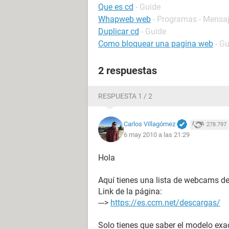
Que es cd
- Guide
Whapweb web
- Programas - Mensaj
Duplicar cd
- Guide
Como bloquear una pagina web
- G
2 respuestas
RESPUESTA 1 / 2
Carlos Villagómez
278.797
6 may 2010 a las 21:29
Hola
Aquí tienes una lista de webcams d
Link de la página:
--->
https://es.ccm.net/descargas/
Solo tienes que saber el modelo exa