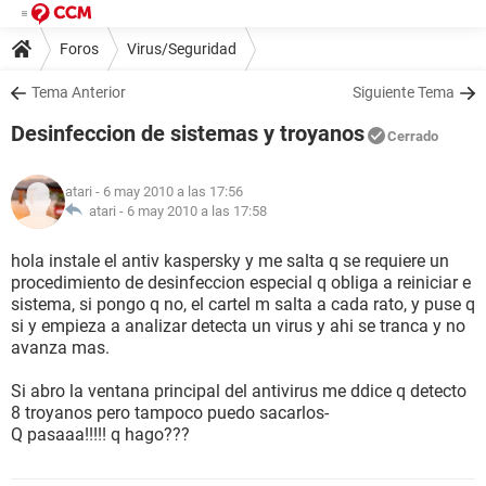
Foros
Virus/Seguridad
Tema Anterior
Siguiente Tema
Desinfeccion de sistemas y troyanos
Cerrado
atari
- 6 may 2010 a las 17:56
atari -
6 may 2010 a las 17:58
hola instale el antiv kaspersky y me salta q se requiere un
procedimiento de desinfeccion especial q obliga a reiniciar e
sistema, si pongo q no, el cartel m salta a cada rato, y puse q
si y empieza a analizar detecta un virus y ahi se tranca y no
avanza mas.
Si abro la ventana principal del antivirus me ddice q detecto
8 troyanos pero tampoco puedo sacarlos-
Q pasaaa!!!!! q hago???