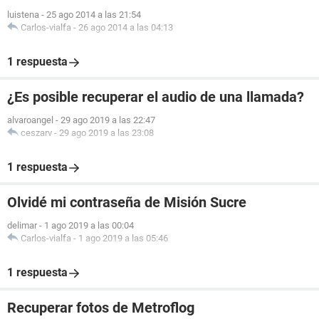
luistena
-
25 ago 2014 a las 21:54
Carlos-vialfa
-
26 ago 2014 a las 04:13
1 respuesta
¿Es posible recuperar el audio de una llamada?
alvaroangel
-
29 ago 2019 a las 22:47
ceszarv
-
29 ago 2019 a las 23:08
1 respuesta
Olvidé mi contraseña de Misión Sucre
delimar
-
1 ago 2019 a las 00:04
Carlos-vialfa
-
1 ago 2019 a las 05:46
1 respuesta
Recuperar fotos de Metroflog