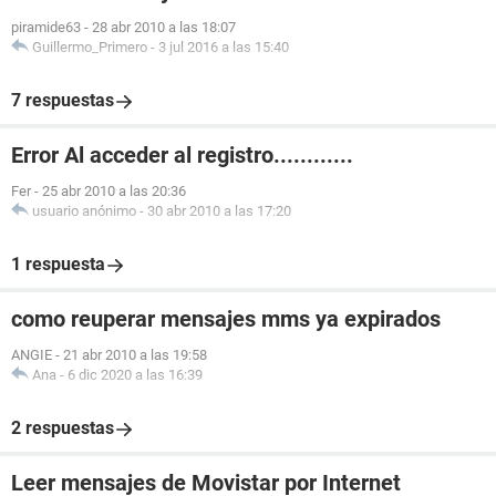
piramide63
-
28 abr 2010 a las 18:07
Guillermo_Primero
-
3 jul 2016 a las 15:40
7 respuestas
Error Al acceder al registro............
Fer
-
25 abr 2010 a las 20:36
usuario anónimo
-
30 abr 2010 a las 17:20
1 respuesta
como reuperar mensajes mms ya expirados
ANGIE
-
21 abr 2010 a las 19:58
Ana
-
6 dic 2020 a las 16:39
2 respuestas
Leer mensajes de Movistar por Internet